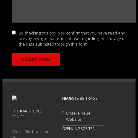
By checking this box, you confirm that you have read and
are agreeing to our terms of use regarding the storage of
the data submitted through this form.
NEUESTE BEITRÄGE
INH. KARL-HEINZ
Unsere neue
DENGEL
Website
ÖFFNUNGSZEITEN
Obere Rischbachstr.
2b