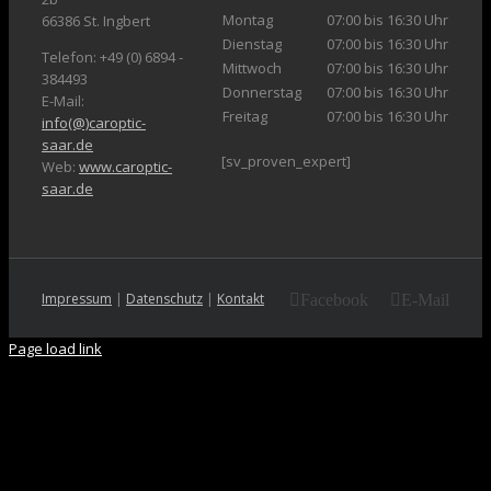
Montag
07:00 bis 16:30 Uhr
66386 St. Ingbert
Dienstag
07:00 bis 16:30 Uhr
Telefon: +49 (0) 6894 -
Mittwoch
07:00 bis 16:30 Uhr
384493
Donnerstag
07:00 bis 16:30 Uhr
E-Mail:
Freitag
07:00 bis 16:30 Uhr
info(@)caroptic-
saar.de
[sv_proven_expert]
Web:
www.caroptic-
saar.de
Impressum
|
Datenschutz
|
Kontakt
Facebook
E-Mail
Page load link