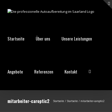
Zum
Inhalt
springen
Startseite
Über uns
Unsere Leistungen
Angebote
Referenzen
Kontakt
mitarbeiter-caroptic2
Startseite
Startseite
mitarbeiter-caroptic2