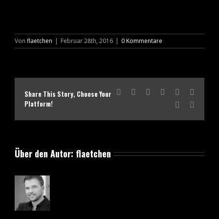
Von
flaetchen
|
Februar 28th, 2016
|
0 Kommentare
Facebook
X
Reddit
LinkedIn
Tumblr
Pinteres
Share This Story, Choose Your
Platform!
Vk
E-
Mail
Über den Autor:
flaetchen